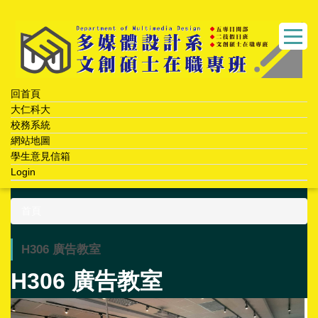
跳
到
主
要
內
容
回首頁
區
大仁科大
校務系統
網站地圖
學生意見信箱
Login
首頁
H306 廣告教室
H306 廣告教室